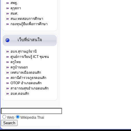
สพฐ.
คุรุสภา
สมศ.
สนง.ทดสอบการศึกษา
กองทุนกู้ยืมเพื่อการศึกษา
เว็บที่น่าสนใจ
อบจ.สุราษฎร์ธานี
ศูนย์การเรียนรู้ ICT ชุมชน
ครูไทย
ครูบ้านนอก
เทศบาลเมืองดอนสัก
สถานีตำรวจภูธรดอนสัก
OTOP อำเภอดอนสัก
สาธารณสุขอำเภอดอนสัก
อบต.ดอนสัก
Web
Wikipedia Thai