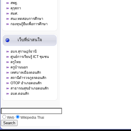
สพฐ.
คุรุสภา
สมศ.
สนง.ทดสอบการศึกษา
กองทุนกู้ยืมเพื่อการศึกษา
เว็บที่น่าสนใจ
อบจ.สุราษฎร์ธานี
ศูนย์การเรียนรู้ ICT ชุมชน
ครูไทย
ครูบ้านนอก
เทศบาลเมืองดอนสัก
สถานีตำรวจภูธรดอนสัก
OTOP อำเภอดอนสัก
สาธารณสุขอำเภอดอนสัก
อบต.ดอนสัก
Web
Wikipedia Thai