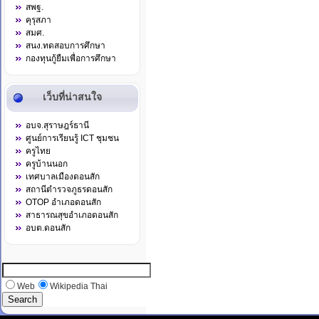
สพฐ.
คุรุสภา
สมศ.
สนง.ทดสอบการศึกษา
กองทุนกู้ยืมเพื่อการศึกษา
เว็บที่น่าสนใจ
อบจ.สุราษฎร์ธานี
ศูนย์การเรียนรู้ ICT ชุมชน
ครูไทย
ครูบ้านนอก
เทศบาลเมืองดอนสัก
สถานีตำรวจภูธรดอนสัก
OTOP อำเภอดอนสัก
สาธารณสุขอำเภอดอนสัก
อบต.ดอนสัก
Web
Wikipedia Thai