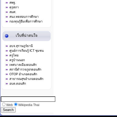
สพฐ.
คุรุสภา
สมศ.
สนง.ทดสอบการศึกษา
กองทุนกู้ยืมเพื่อการศึกษา
เว็บที่น่าสนใจ
อบจ.สุราษฎร์ธานี
ศูนย์การเรียนรู้ ICT ชุมชน
ครูไทย
ครูบ้านนอก
เทศบาลเมืองดอนสัก
สถานีตำรวจภูธรดอนสัก
OTOP อำเภอดอนสัก
สาธารณสุขอำเภอดอนสัก
อบต.ดอนสัก
Web
Wikipedia Thai