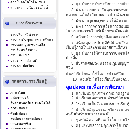
ดาวโหลดโลโก้โรงเรียน
2. มุ่งเน้นการบริหารจัดการแบบมีส่
ตรวจผลการเรียนออนไลน์
3. พัฒนาระบบประกันคุณภาพทางการ
หน่วยงาน
ต้นสังกัดและการประเมินภา
4. พัฒนาครูและบุคลากรให้มีจรรยา
การบริหารงาน
5. พัฒนาการจัดการเรียนการสอนอย่า
ในกระบวนการ
เรียนรู้เพื่อยกระดับผลส
งานบริหารวิชาการ
6. เสริมสร้างการปลูกฝังคุณธรรม จริ
งานประกันคุณภาพการศึกษา
7. สนับสนุนการจัดภูมิทัศน์และสิ่งแว
งานระบบดูแลช่วยเหลือ
เรียนรู้ภายในและ
ภายนอกสถานศึกษา
งานสัมพันธ์ชุมชน
8. มุ่งเน้นการให้การบริการชุมชนโ
งานแนะแนว
ท้องถิ่น
งานอาคารสถานที่
9. สืบสานศิลปวัฒนธรรม ภูมิปัญญาท้
งานสภานักเรียน
ชีวิต
ประชาธิปไตยมาใช้ในการดำรงชีวิต
10. ส่งเสริมให้โรงเรียนเป็นสังคมแห
กลุ่มสาระการเรียนรู้
จุดมุ่งหมายเพื่อการพัฒนา
ภาษาไทย
1. นักเรียนมีคุณภาพ ตามมาตรฐาน
คณิตศาสตร์
2. นักเรียนและชุมชน ดำรงชีวิตตา
วิทยาศาสตร์และเทคโนโลยี
3. โรงเรียนเป็นสังคมแห่งการเรียนรู
สังคมศึกษาฯ
4. นักเรียนมีคุณธรรม จริยธรรมและ
ศิลปะศึกษา
อนุรักษ์ทรัพยากรธรรมชาติ
สุขศึกษาและพลศึกษา
5. ชุมชนมีความพึงพอใจในการบริห
การงานอาชีพ
6. ครูและบุคลากรมีคุณภาพได้มาต