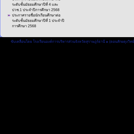
ระดับชั้นมัธยมศึกษาปีที่ 4 และ
ปวช.1 ประจำปีการศึกษา 2568
ประกาศรายชื่อนักเรียนศึกษาต่อ
ระดับชั้นมัธยมศึกษาปีที่ 1 ประจำปี
การศึกษา 2568
ขับเคลื่อนโดย
โรงเรียนองค์การบริหารส่วนจังหวัดสุราษฎร์ธานี ๑ (ดอนสักผดุงวิทย์