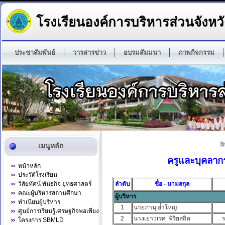
โรงเรียนองค์การบริหารส่วนจังหวั
ประชาสัมพันธ์
วารสารข่าว
อบรมสัมมนา
ภาพกิจกรรม
ยิน
เมนูหลัก
ครูและบุคลาก
หน้าหลัก
ประวัติโรงเรียน
วิสัยทัศน์ พันธกิจ ยุทธศาสตร์
ลำดับ
ชื่อ - นามสกุล
คณะผู้บริหารสถานศึกษา
ผู้บริหาร
ทำเนียบผู้บริหาร
1
นายภานุ อ่ำใหญ่
ศูนย์การเรียนรู้เศรษฐกิจพอเพียง
2
นางเยาวเรศ พิริยสถิต
ร
โครงการ SBMLD