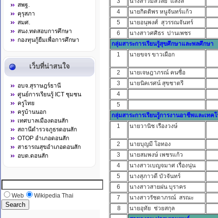
3
นางสาวมลิวัลย์ แสงลี
สพฐ.
4
นายกิตติพร หนูจันทร์แก้ว
คุรุสภา
สมศ.
5
นายอนุพงศ์ สุวรรณจันทร์
สนง.ทดสอบการศึกษา
6
นางสาวศศิธร ปานเพชร
กองทุนกู้ยืมเพื่อการศึกษา
กลุ่มสาระการเรียนรู้สุขศึกษาและพลศึกษา
1
นายขจร ขาวเผือก
เว็บที่น่าสนใจ
2
นายเจษฎาภรณ์ คนซื่อ
3
นายนิคเรศน์ สุขชาตรี
อบจ.สุราษฎร์ธานี
4
ศูนย์การเรียนรู้ ICT ชุมชน
ครูไทย
5
ครูบ้านนอก
กลุ่มสาระการเรียนรู้การงานอาชีพและเทคโ
เทศบาลเมืองดอนสัก
1
นายวานิช เรืองวงษ์
สถานีตำรวจภูธรดอนสัก
OTOP อำเภอดอนสัก
2
นายบุญมี โอทอง
สาธารณสุขอำเภอดอนสัก
3
นายสมพงษ์ เพชรแก้ว
อบต.ดอนสัก
4
นางสาวเบญจมาศ เรื่องนุ่น
5
นางสุภาวดี บัวจันทร์
6
นางสาวสายฝน บุราคร
Web
Wikipedia Thai
7
นางสาวรัชดาภรณ์ สรณะ
8
นายอุทัย ช่วยสกุล
ผู