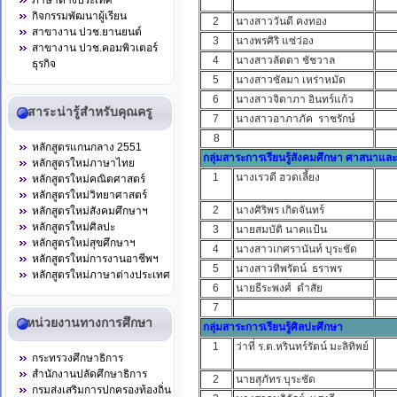
ภาษาต่างประเทศ
กิจกรรมพัฒนาผู้เรียน
2
นางสาววันดี คงทอง
สาขางาน ปวช.ยานยนต์
3
นางพรศิริ แซ่ว่อง
สาขางาน ปวช.คอมพิวเตอร์
4
นางสาวลัดดา ชัชวาล
ธุรกิจ
5
นางสาวซัลมา เหร่าหมัด
6
นางสาวจิดาภา อินทร์แก้ว
สาระน่ารู้สำหรับคุณครู
7
นางสาวอาภาภัค ราชรักษ์
8
ผู
หลักสูตรแกนกลาง 2551
กลุ่มสาระการเรียนรู้สังคมศึกษา ศาสนาแ
หลักสูตรใหม่ภาษาไทย
1
นางเรวดี ฮวดเลี้ยง
หลักสูตรใหม่คณิตศาสตร์
หลักสูตรใหม่วิทยาศาสตร์
2
นางศิริพร เกิดจันทร์
หลักสูตรใหม่สังคมศึกษาฯ
หลักสูตรใหม่ศิลปะ
3
นายสมบัติ นาคแป้น
หลักสูตรใหม่สุขศึกษาฯ
4
นางสาวเกศรานันท์ บุระชัด
หลักสูตรใหม่การงานอาชีพฯ
5
นางสาวทิพรัตน์ ธราพร
หลักสูตรใหม่ภาษาต่างประเทศ
6
นายธีระพงศ์ ดำสัย
7
หน่วยงานทางการศึกษา
กลุ่มสาระการเรียนรู้ศิลปะศึกษา
1
ว่าที่ ร.ต.หรินทร์รัตน์ มะลิทิพย์
กระทรวงศึกษาธิการ
สำนักงานปลัดศึกษาธิการ
2
นายสุภัทร บุระชัด
กรมส่งเสริมการปกครองท้องถิ่น