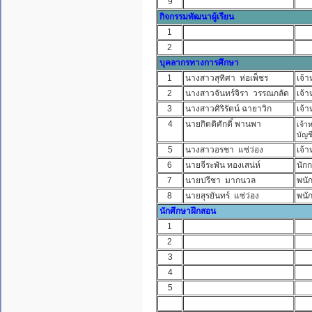
9
กิจกรรมพัฒนาผู้เรียน
1
2
บุคลากรทางการศึกษา
1
นางสาวสุทิศา ห่อเพ็ชร
เจ้า
2
นางสาวจันทร์จิรา วรรณกลัด
เจ้า
3
นางสาวศิริรัตน์ ฉายาวิก
เจ้า
4
นายกิตติศักดิ์ พานพา
เจ้า
บัญช
5
นางสาวอรชา แซ่ว่อง
เจ้า
6
นายจีระพัน ทองเสน่ห์
นัก
7
นายปรีชา มากนวล
พนั
8
นายสุรยันทร์ แซ่ว่อง
พนั
นักศึกษาฝึกสอน
1
2
3
4
5