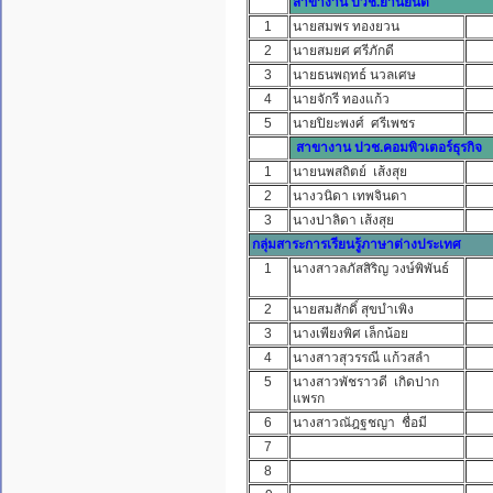
สาขางาน ปวช.ยานยนต์
1
นายสมพร ทองยวน
2
นายสมยศ ศรีภักดี
3
นายธนพฤทธ์ นวลเศษ
4
นายจักรี ทองแก้ว
5
นายปิยะพงศ์ ศรีเพชร
สาขางาน ปวช.คอมพิวเตอร์ธุรกิจ
1
นายนพสถิตย์ เส้งสุย
2
นางวนิดา เทพจินดา
3
นางปาลิดา เส้งสุย
กลุ่มสาระการเรียนรู้ภาษาต่างประเทศ
1
นางสาวลภัสสิริญ วงษ์พิพันธ์
2
นายสมสักดิ์ สุขบำเพิง
3
นางเพียงพิศ เล็กน้อย
4
นางสาวสุวรรณี แก้วสลำ
5
นางสาวพัชราวดี เกิดปาก
แพรก
6
นางสาวณัฎฐชญา ชื่อมี
7
8