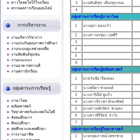
ดาวโหลดโลโก้โรงเรียน
3
นายสันติสุข เทือกสุบรรณ
รอ
ตรวจผลการเรียนออนไลน์
4
กลุ่มสาระการเรียนรู้ภาษาไทย
การบริหารงาน
1
นางอุษา ทองแก้ว
2
นางสาวอรชุมา กุลศิริ
งานบริหารวิชาการ
3
งานประกันคุณภาพการศึกษา
งานระบบดูแลช่วยเหลือ
4
งานสัมพันธ์ชุมชน
5
งานแนะแนว
6
งานอาคารสถานที่
กลุ่มสาระการเรียนรู้คณิตศาสตร์
งานสภานักเรียน
1
นายวันชัย เรืองทอง
กลุ่มสาระการเรียนรู้
2
นางสุนิตา ช่วยสงค์
3
นางจาริณีย์ ชูแก้ว
ภาษาไทย
4
นางสาวจิราพร อักษรทิพย์
คณิตศาสตร์
5
นางสาวสลักจิตร ช่วยคง
วิทยาศาสตร์และเทคโนโลยี
6
นางสาวสิรีรัตน์ จ่าวัง
สังคมศึกษาฯ
7
ศิลปะศึกษา
สุขศึกษาและพลศึกษา
กลุ่มสาระการเรียนรู้วิทยาศาสตร์
การงานอาชีพ
1
นายกฤตภาสณ์ เพชรช่วย