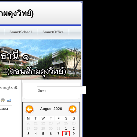
ผดุงวิทย์)
SmartSchool
SmartOffice
ษฎร์ธานี ๑ (ดอนสักผดุงวิทย์) ปรัญชา : ทนฺโต เสฎโฐ มนุสเสสุ ในมวลหมู่มนุษย์ ผู้ฝึกตนดีแล
านของ
August 2026
M
T
W
T
F
S
S
20
21
22
23
24
25
26
27
28
29
30
31
1
2
3
4
5
6
7
8
9