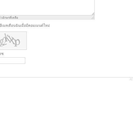
ัวอักษรที่เหลือ
งอีเมลเตือนฉันเมื่อมีคอมเมนต์ใหม่
ฟรช
JC