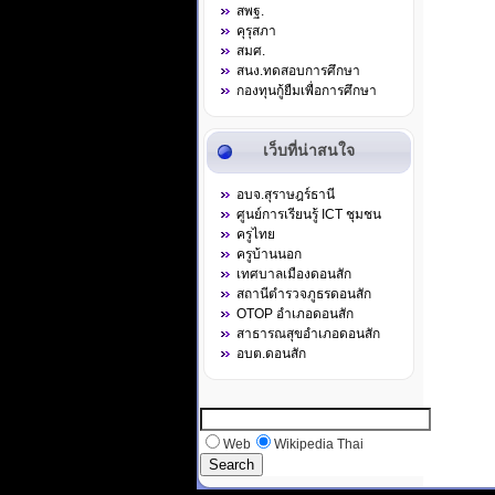
สพฐ.
คุรุสภา
สมศ.
สนง.ทดสอบการศึกษา
กองทุนกู้ยืมเพื่อการศึกษา
เว็บที่น่าสนใจ
อบจ.สุราษฎร์ธานี
ศูนย์การเรียนรู้ ICT ชุมชน
ครูไทย
ครูบ้านนอก
เทศบาลเมืองดอนสัก
สถานีตำรวจภูธรดอนสัก
OTOP อำเภอดอนสัก
สาธารณสุขอำเภอดอนสัก
อบต.ดอนสัก
Web
Wikipedia Thai