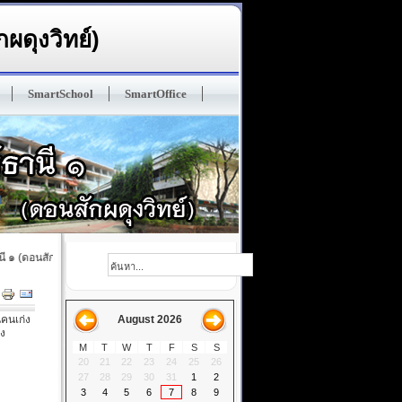
ผดุงวิทย์)
SmartSchool
SmartOffice
 (ดอนสักผดุงวิทย์) ปรัญชา : ทนฺโต เสฎโฐ มนุสเสสุ ในมวลหมู่มนุษย์ ผู้ฝึกตนดีแล้วเป็นผู้ป
นคนเก่ง
August 2026
อง
M
T
W
T
F
S
S
20
21
22
23
24
25
26
27
28
29
30
31
1
2
3
4
5
6
7
8
9