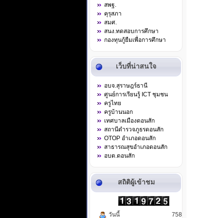
สพฐ.
คุรุสภา
สมศ.
สนง.ทดสอบการศึกษา
กองทุนกู้ยืมเพื่อการศึกษา
เว็บที่น่าสนใจ
อบจ.สุราษฎร์ธานี
ศูนย์การเรียนรู้ ICT ชุมชน
ครูไทย
ครูบ้านนอก
เทศบาลเมืองดอนสัก
สถานีตำรวจภูธรดอนสัก
OTOP อำเภอดอนสัก
สาธารณสุขอำเภอดอนสัก
อบต.ดอนสัก
สถิติผู้เข้าชม
วันนี้
758