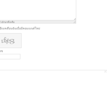
ัวอักษรที่เหลือ
งอีเมลเตือนฉันเมื่อมีคอมเมนต์ใหม่
ฟรช
JC