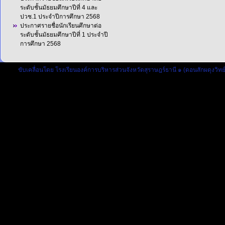
ระดับชั้นมัธยมศึกษาปีที่ 4 และ
ปวช.1 ประจำปีการศึกษา 2568
ประกาศรายชื่อนักเรียนศึกษาต่อ
ระดับชั้นมัธยมศึกษาปีที่ 1 ประจำปี
การศึกษา 2568
ขับเคลื่อนโดย
โรงเรียนองค์การบริหารส่วนจังหวัดสุราษฎร์ธานี ๑ (ดอนสักผดุงวิทย์