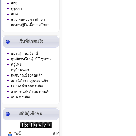
สพฐ.
คุรุสภา
สมศ.
สนง.ทดสอบการศึกษา
กองทุนกู้ยืมเพื่อการศึกษา
เว็บที่น่าสนใจ
อบจ.สุราษฎร์ธานี
ศูนย์การเรียนรู้ ICT ชุมชน
ครูไทย
ครูบ้านนอก
เทศบาลเมืองดอนสัก
สถานีตำรวจภูธรดอนสัก
OTOP อำเภอดอนสัก
สาธารณสุขอำเภอดอนสัก
อบต.ดอนสัก
สถิติผู้เข้าชม
วันนี้
610