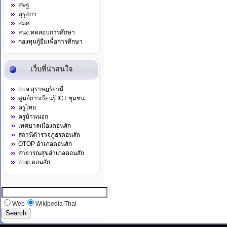
สพฐ.
คุรุสภา
สมศ.
สนง.ทดสอบการศึกษา
กองทุนกู้ยืมเพื่อการศึกษา
เว็บที่น่าสนใจ
อบจ.สุราษฎร์ธานี
ศูนย์การเรียนรู้ ICT ชุมชน
ครูไทย
ครูบ้านนอก
เทศบาลเมืองดอนสัก
สถานีตำรวจภูธรดอนสัก
OTOP อำเภอดอนสัก
สาธารณสุขอำเภอดอนสัก
อบต.ดอนสัก
Web
Wikipedia Thai