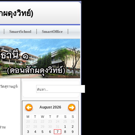
ผดุงวิทย์)
SmartSchool
SmartOffice
สุราษฎร์ธานี ๑ (ดอนสักผดุงวิทย์) ปรัญชา : ทนฺโต เสฎโฐ มนุสเสสุ ในมวลหมู่มนุษย์ ผู้ฝึกตนด
August 2026
M
T
W
T
F
S
S
20
21
22
23
24
25
26
27
28
29
30
31
1
2
ร่วม
3
4
5
6
7
8
9