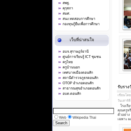
สพฐ.
คุรุสภา
สมศ.
สนง.ทดสอบการศึกษา
กองทุนกู้ยืมเพื่อการศึกษา
เว็บที่น่าสนใจ
อบจ.สุราษฎร์ธานี
ศูนย์การเรียนรู้ ICT ชุมชน
ครูไทย
ครูบ้านนอก
เทศบาลเมืองดอนสัก
สถานีตำรวจภูธรดอนสัก
OTOP อำเภอดอนสัก
รับราง
สาธารณสุขอำเภอดอนสัก
อบต.ดอนสัก
เขียนโดย
วันเสาร์ท
โรงเรียน
คุณครูหร
ตัวอย่าง
Web
Wikipedia Thai
เฉพาะ ผอ