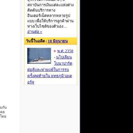
วมกับ
ไตย
 โดย