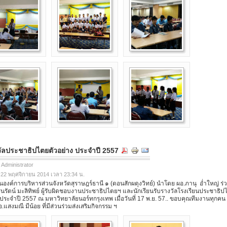
วัลประชาธิปไตยตัวอย่าง ประจำปี 2557
 Administrator
ี่ 22 พฤศจิกายน 2014 เวลา 23:34 น.
องค์การบริหารส่วนจังหวัดสุราษฎร์ธานี ๑ (ดอนสักผดุงวิทย์) นำโดย ผอ.ภานุ อ่ำใหญ่ ร่
ินรัตน์ มะลิทิพย์ ผู้รับผิดชอบงานประชาธิปไตยฯ และนักเรียนรับรางวัลโรงเรียนประชาธิป
 ประจำปี 2557 ณ มหาวิทยาลัยนอร์ทกรุงเทพ เมื่อวันที่ 17 พ.ย. 57.. ขอบคุณทีมงานทุกคน
.แสงมณี มีน้อย ที่มีส่วนร่วมส่งเสริมกิจกรรม ฯ