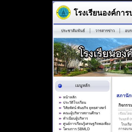
โรงเรียนองค์การบ
ประชาสัมพันธ์
วารสารข่าว
อบร
เมนูหลัก
สภานัก
หน้าหลัก
ประวัติโรงเรียน
กิจกรร
วิสัยทัศน์ พันธกิจ ยุทธศาสตร์
คณะผู้บริหารสถานศึกษา
เขียนโดย
ทำเนียบผู้บริหาร
วันพุธที่
ศูนย์การเรียนรู้เศรษฐกิจพอเพียง
โรงเรียน
การอบรม
โครงการ SBMLD