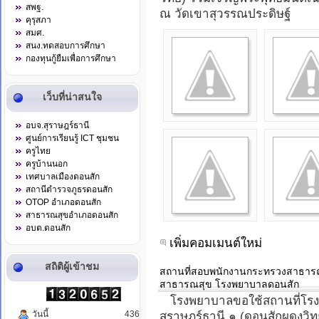
สพฐ.
ณ วัดเขาสุวรรณประดิษฐ์
คุรุสภา
สมศ.
สนง.ทดสอบการศึกษา
กองทุนกู้ยืมเพื่อการศึกษา
เว็บที่น่าสนใจ
อบจ.สุราษฎร์ธานี
ศูนย์การเรียนรู้ ICT ชุมชน
ครูไทย
ครูบ้านนอก
เทศบาลเมืองดอนสัก
สถานีตำรวจภูธรดอนสัก
OTOP อำเภอดอนสัก
สาธารณสุขอำเภอดอนสัก
อบต.ดอนสัก
เพิ่มคอมเมนต์ใหม่
สถิติผู้เข้าชม
สถานที่สอบพนักงานกระทรวงสาธารณส
สาธารณสุข โรงพยาบาลดอนสัก
โรงพยาบาลขอใช้สถานที่โรงเร
วันนี้
436
สุราษฎร์ธานี ๑ (ดอนสักผดุงวิ