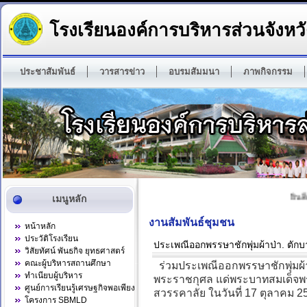
โรงเรียนองค์การบริหารส่วนจังหวั
ประชาสัมพันธ์
วารสารข่าว
อบรมสัมมนา
ภาพกิจกรรม
ยินดีต
เมนูหลัก
งานสัมพันธ์ชุมชน
หน้าหลัก
ประวัติโรงเรียน
ประเพณีออกพรรษาชักพุ่มผ้าป่า. ต
วิสัยทัศน์ พันธกิจ ยุทธศาสตร์
คณะผู้บริหารสถานศึกษา
ร่วมประเพณีออกพรรษาชักพุ่มผ้า
ทำเนียบผู้บริหาร
พระราชกุศล แด่พระบาทสมเด็จพระ
ศูนย์การเรียนรู้เศรษฐกิจพอเพียง
สวรรคาลัย ในวันที่ 17 ตุลาคม 
โครงการ SBMLD