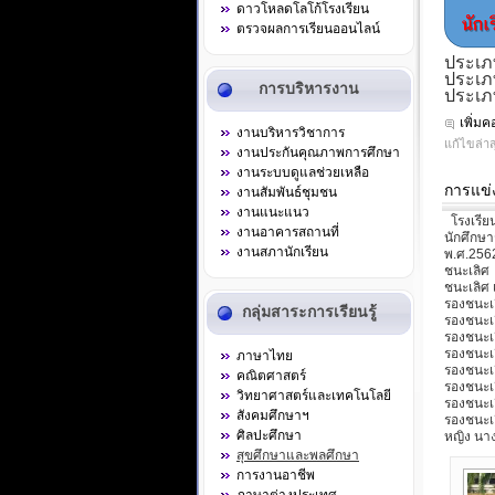
ดาวโหลดโลโก้โรงเรียน
ตรวจผลการเรียนออนไลน์
ประเภ
ประเภ
การบริหารงาน
ประเภ
เพิ่ม
งานบริหารวิชาการ
แก้ไขล่าส
งานประกันคุณภาพการศึกษา
งานระบบดูแลช่วยเหลือ
การแข่ง
งานสัมพันธ์ชุมชน
งานแนะแนว
โรงเรียน
งานอาคารสถานที่
นักศึกษา
งานสภานักเรียน
พ.ศ.2562
ชนะเลิศ 
ชนะเลิศ 
รองชนะเล
กลุ่มสาระการเรียนรู้
รองชนะเล
รองชนะเล
รองชนะเล
ภาษาไทย
รองชนะเล
คณิตศาสตร์
รองชนะเล
วิทยาศาสตร์และเทคโนโลยี
รองชนะเล
สังคมศึกษาฯ
รองชนะเลิ
ศิลปะศึกษา
หญิง นา
สุขศึกษาและพลศึกษา
การงานอาชีพ