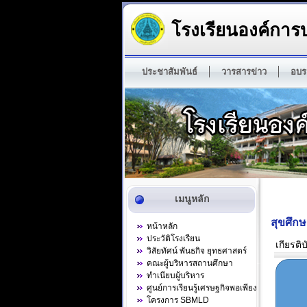
โรงเรียนองค์การบ
ประชาสัมพันธ์
วารสารข่าว
อบร
เมนูหลัก
สุขศึก
หน้าหลัก
ประวัติโรงเรียน
เกียรต
วิสัยทัศน์ พันธกิจ ยุทธศาสตร์
คณะผู้บริหารสถานศึกษา
ทำเนียบผู้บริหาร
ศูนย์การเรียนรู้เศรษฐกิจพอเพียง
โครงการ SBMLD