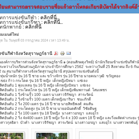
ทการแข่งขันกีฬา :
คลิกที่นี่..
ทการแข่งขันกรีฑา :
คลิกที่นี่..
ทนักพากย์ :
คลิกที่นี่
คอมเมนต์ใหม่
ุด ใน วันพุธที่ 03 กรกฏาคม 2024 เวลา 13:49 น.
ขันกีฬาจังหวัดสุราษฎร์ธานี
องค์การบริหารส่วนจังหวัดสุราษฎร์ธานี ๑ (ดอนสักผดุงวิทย์) นำนักเรียนเข้าแข่งขันกีฬานั
ระหว่างโรงเรียนส่วนภูมิภาค ประจำปีการศึกษา 2562 ระหว่างวันที่ 25 สิงหาคม ถึง 6 กั
 ณ สนามกีฬากลางจังหวัดสุราษฎร์ธานี สรุปผลการแข่งขันดังนี้
ทุ่มน้ำหนัก รุ่น 16 ปี ชาย และ ขว้างจักร รุ่น 16 ปีชาย นายคณาวุฒิ ขวัญทอง
เขย่ง ก้าว กระโดด รุ่น 16 ปี หญิง เด็กหญิงปัทมา แซ่เจง
ิศอันดับ 1 พุ่งแหลน รุ่น 16 ปี หญิง เด็กหญิงปัทมา แซ่เจง
ิศอันดับ 1 กระโดดไกล รุ่น 16 ปี หญิง เด็กหญิงพิมพกานต์ โสมเพชร
ิศอันดับ 1 วิ่งข้ามรั้ว 100 เมตร นางสาวจิรัชญา สาระรัตน์
ิศอันดับ 2 วิ่งข้ามรั้ว 100 เมตร เด็กหญิงมาริษา ชนะภักดี
ิศอันดับ 2 วิ่ง 200 เมตร รุ่น 16 ปี ชาย นายสิทธิพงศ์ คมสัน
ิศอันดับ 2 กระโดดสูง รุ่น 16 ปี ชาย นายอนันตศักดิ์ วิชัยดิษฐ
ิศอันดับ 2 วิ่ง 100 เมตร รุ่น 18 ปีหญิง นางสาวอรญา แสงอุไร
ศอันดับ 2 วิ่ง 4x400 เมตร 18 ปี หญิง วิ่ง 4 x 100 เมตร 18 ปี หญิง และวิ่งผลัดต่างระยะ รุ
งสาวกุลธิดา บัวคำ นางสาวจิรัชญา สาระรัตน์ นางสาวอรญา แสงอุไร นางสาวพรพันธุ์ จั