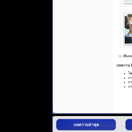
เพิ่ม
บทความ อื่
โค
กา
กา
กา
บทความล่าสุด