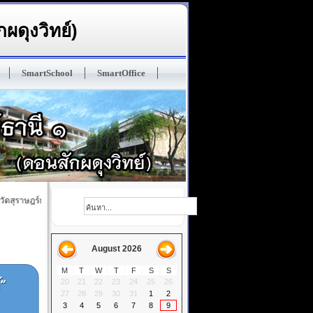
ผดุงวิทย์)
SmartSchool
SmartOffice
สุราษฎร์ธานี ๑ (ดอนสักผดุงวิทย์) ปรัญชา : ทนฺโต เสฎโฐ มนุสเสสุ ในมวลหมู่มนุษย์ ผู้ฝึกตนด
August 2026
M
T
W
T
F
S
S
20
21
22
23
24
25
26
27
28
29
30
31
1
2
3
4
5
6
7
8
9