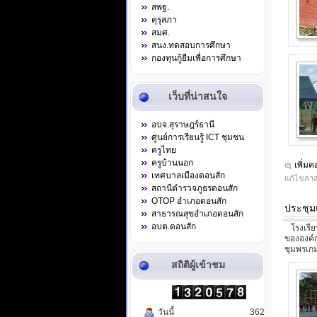
สพฐ.
คุรุสภา
สมศ.
สนง.ทดสอบการศึกษา
กองทุนกู้ยืมเพื่อการศึกษา
เว็บที่น่าสนใจ
อบจ.สุราษฎร์ธานี
ศูนย์การเรียนรู้ ICT ชุมชน
ครูไทย
ครูบ้านนอก
เพิ่ม
เทศบาลเมืองดอนสัก
แก้ไขล่าส
สถานีตำรวจภูธรดอนสัก
OTOP อำเภอดอนสัก
ประชุม
สาธารณสุขอำเภอดอนสัก
อบต.ดอนสัก
โรงเรียน
ขององค์ก
ชุมพรเกม
สถิติผู้เข้าชม
วันนี้
362